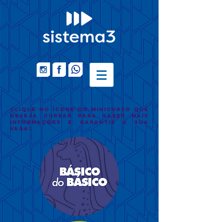
clique no ícone do minicurso que
deseja cursar para saber mais
informações e garantir a sua
vaga!